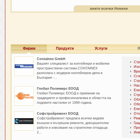
вижте всички Новини
Фирми
Продукти
Услуги
О
Containex GmbH
Стр
Вашият специалист за контейнери и мобилни
Изо
пространствени системи.CONTAINEX
Вра
разполага с модерни контейнерни депа в
Сгл
България -...
Стр
Нас
Глобал Полимерс ЕООД
Еле
Глобал Полимерс ЕООД е приемник на
Стр
традициите и професионализма в областта на
Обз
подовите настилки от 1999 година.
Обо
Еле
Софстройремонт ЕООД
Ото
Софстройремонт предлага всички видове
Рем
външни и вътрешни ремонти, довършителни
Гра
работи и извозване на строителни отпадъци.
Про
2...
Инв