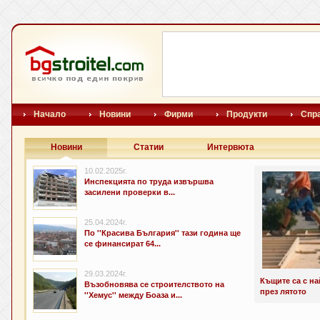
Начало
Новини
Фирми
Продукти
Спр
Новини
Статии
Интервюта
10.02.2025г.
Инспекцията по труда извършва
засилени проверки в...
25.04.2024г.
По ''Красива България'' тази година ще
се финансират 64...
29.03.2024г.
Къщите са с н
Възобновява се строителството на
през лятото
''Хемус'' между Боаза и...