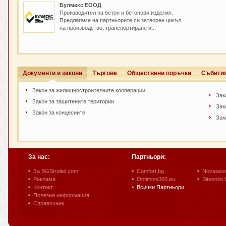
Булмекс ЕООД
Производител на бетон и бетонови изделия.
Предлагаме на партньорите си затворен цикъл
на производство, транспортиране и...
Документи и закони
Търгове
Обществени поръчки
Събити
Закон за жилищностроителните кооперации
Зак
Закон за защитените територии
Зак
Закон за концесиите
Зак
За нас:
Партньори:
За BGStroitel.com
Comfort.bg
Novataso
Реклама
Optimize360.eu
Sitepoint.
Контакт
Всички Партньори
Полезна информация
Справочник